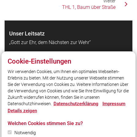
Weiter
THL 1, Baum über Straße
Unser Leitsatz
„Gott zur Ehr, dem Nächsten zur Wehr“
Cookie-Einstellungen
Quicklinks
Wir verwenden Cookies, um Ihnen ein optimales Webseiten-
Kraiburg
Erlebnis zu bieten. Mit der Nutzung unserer Webseite stimmen
Facebook
Sie der Verwendung von Cookies zu. Weitere Informationen über
Instagram
die Verwendung von Cookies und wie Sie Ihre Einwilligung für die
Zukunft widerrufen können, finden Sie in unseren
Datenschutzerklärung
Impressum
Datenschutzhinweisen.
Social Media
Details zeigen
Auch unterwegs immer auf dem Laufenden bleiben?
Welchen Cookies stimmen Sie zu?
Bleiben Sie mit uns in Kontakt und vernetzen Sie sich
mit uns!
Notwendig