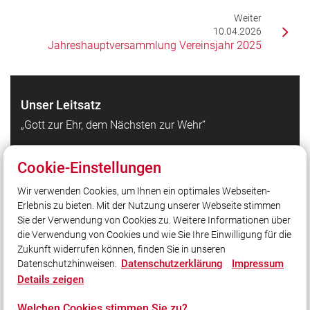
Weiter
10.04.2026
Jahreshauptversammlung Vereinsjahr 2025
Unser Leitsatz
„Gott zur Ehr, dem Nächsten zur Wehr“
Cookie-Einstellungen
Quicklinks
Wir verwenden Cookies, um Ihnen ein optimales Webseiten-
Kraiburg
Erlebnis zu bieten. Mit der Nutzung unserer Webseite stimmen
Facebook
Sie der Verwendung von Cookies zu. Weitere Informationen über
Instagram
die Verwendung von Cookies und wie Sie Ihre Einwilligung für die
Zukunft widerrufen können, finden Sie in unseren
Datenschutzerklärung
Impressum
Datenschutzhinweisen.
Social Media
Details zeigen
Auch unterwegs immer auf dem Laufenden bleiben?
Welchen Cookies stimmen Sie zu?